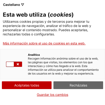
Castellano ▽
Esta web utiliza (
cookies
)
Skip to main content
Utilizamos cookies propias y de terceros para mejorar tu
experiencia de navegación, analizar el tráfico de la web y
personalizar el contenido mostrado. Puedes aceptarlas,
rechazarlas todas o configurarlas.
Mapa del patrimonio industrial
Más información sobre el uso de cookies en esta web.
de Catalunya
150 elementos imprescindibles
Analítica
Recogen información anónima sobre el uso de la web,
las páginas que visitas, los elementos con los que
interactúas y cómo has llegado a la web. Esta
información se utiliza para analizar el comportamiento
de los usuarios en la web y mejorar su experiencia.
Buscar por palabra clave
Acéptalas todas
Recházalas
Guardar los cambios
Buscar por comarca o localidad