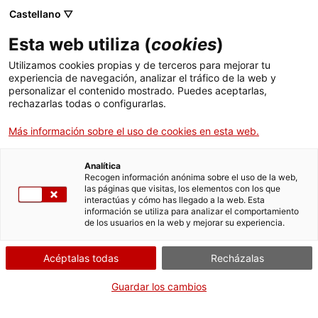
Castellano ▽
Esta web utiliza (
cookies
)
Skip to main content
Utilizamos cookies propias y de terceros para mejorar tu
experiencia de navegación, analizar el tráfico de la web y
personalizar el contenido mostrado. Puedes aceptarlas,
rechazarlas todas o configurarlas.
Mapa del patrimonio industrial
Más información sobre el uso de cookies en esta web.
de Catalunya
150 elementos imprescindibles
Analítica
Recogen información anónima sobre el uso de la web,
las páginas que visitas, los elementos con los que
interactúas y cómo has llegado a la web. Esta
información se utiliza para analizar el comportamiento
de los usuarios en la web y mejorar su experiencia.
Buscar por palabra clave
Acéptalas todas
Recházalas
Guardar los cambios
Buscar por comarca o localidad