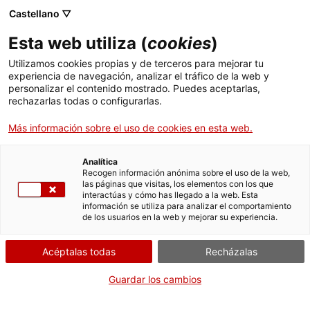
Castellano ▽
Esta web utiliza (
cookies
)
Skip to main content
Utilizamos cookies propias y de terceros para mejorar tu
experiencia de navegación, analizar el tráfico de la web y
personalizar el contenido mostrado. Puedes aceptarlas,
rechazarlas todas o configurarlas.
Mapa del patrimonio industrial
Más información sobre el uso de cookies en esta web.
de Catalunya
150 elementos imprescindibles
Analítica
Recogen información anónima sobre el uso de la web,
las páginas que visitas, los elementos con los que
interactúas y cómo has llegado a la web. Esta
información se utiliza para analizar el comportamiento
de los usuarios en la web y mejorar su experiencia.
Buscar por palabra clave
Acéptalas todas
Recházalas
Guardar los cambios
Buscar por comarca o localidad