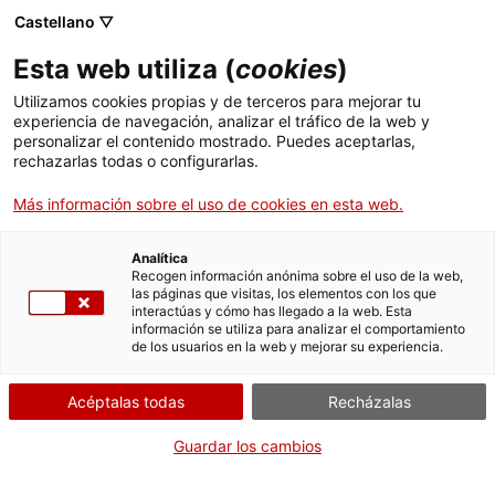
Castellano ▽
Esta web utiliza (
cookies
)
Skip to main content
Utilizamos cookies propias y de terceros para mejorar tu
experiencia de navegación, analizar el tráfico de la web y
personalizar el contenido mostrado. Puedes aceptarlas,
rechazarlas todas o configurarlas.
Mapa del patrimonio industrial
Más información sobre el uso de cookies en esta web.
de Catalunya
150 elementos imprescindibles
Analítica
Recogen información anónima sobre el uso de la web,
las páginas que visitas, los elementos con los que
interactúas y cómo has llegado a la web. Esta
información se utiliza para analizar el comportamiento
ACTIVIDADES INDUSTRIALES
Fábrica de lanas de Arsèguel
de los usuarios en la web y mejorar su experiencia.
Comparte este punto de interés
Acéptalas todas
Recházalas
Guardar los cambios