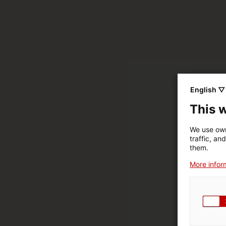
English ▽
This 
We use own
traffic, an
them.
More inform