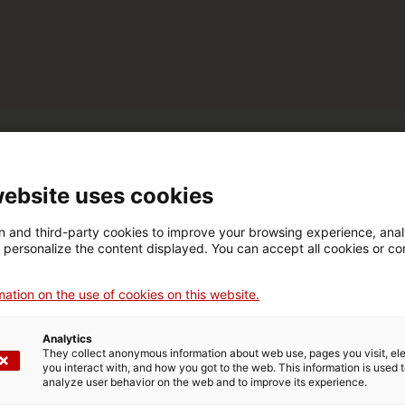
website uses cookies
 and third-party cookies to improve your browsing experience, ana
d personalize the content displayed. You can accept all cookies or co
ation on the use of cookies on this website.
Analytics
They collect anonymous information about web use, pages you visit, e
you interact with, and how you got to the web. This information is used 
analyze user behavior on the web and to improve its experience.