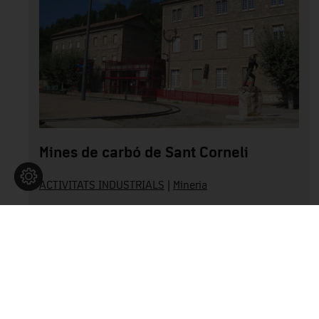
Mines de carbó de Sant Corneli
ACTIVITATS INDUSTRIALS
|
Mineria
Berguedà
Llegir més