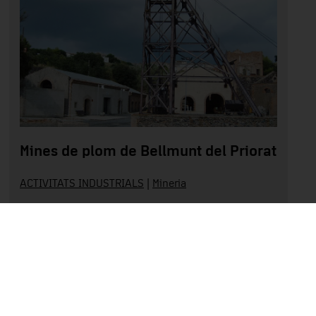
Mines de plom de Bellmunt del Priorat
ACTIVITATS INDUSTRIALS
|
Mineria
Priorat
Llegir més