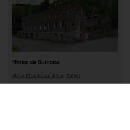
Mines de Surroca
ACTIVITATS INDUSTRIALS
|
Mineria
Ripollès
Llegir més