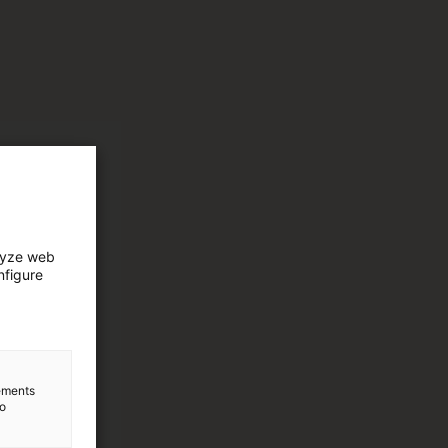
lyze web
nfigure
lements
to