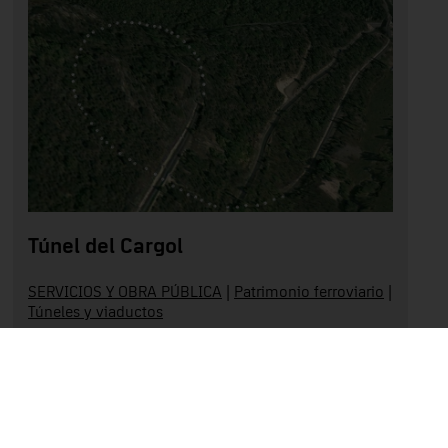
Túnel del Cargol
SERVICIOS Y OBRA PÚBLICA
|
Patrimonio ferroviario
|
Túneles y viaductos
Ripollès
Leer más