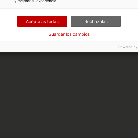
y mejorar su experiencia.
Acéptalas todas
Recházalas
Guardar los cambios
Powered by