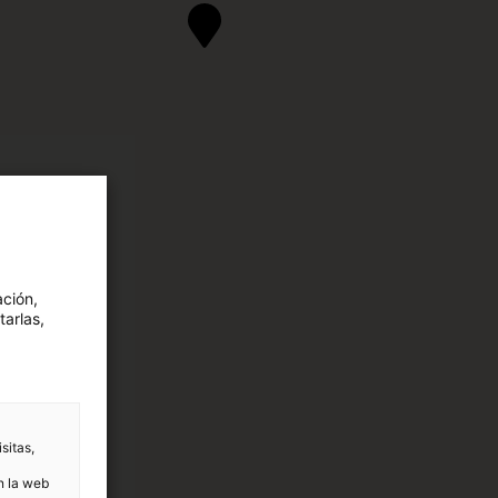
ación,
tarlas,
sitas,
n la web