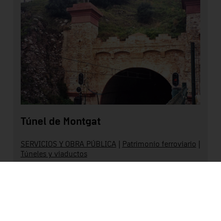
Túnel de Montgat
SERVICIOS Y OBRA PÚBLICA
|
Patrimonio ferroviario
|
Túneles y viaductos
Maresme
Leer más