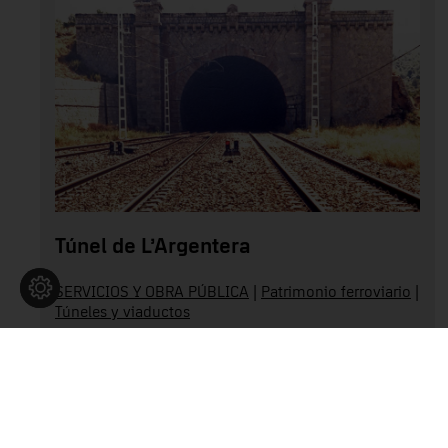
Túnel de L’Argentera
SERVICIOS Y OBRA PÚBLICA
|
Patrimonio ferroviario
|
Túneles y viaductos
Baix Camp
Leer más